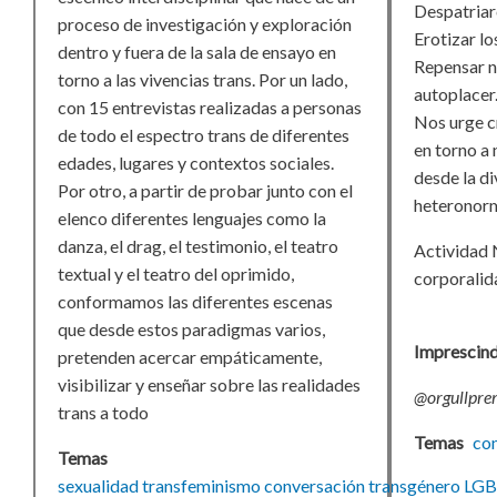
Despatriarc
proceso de investigación y exploración
Erotizar lo
dentro y fuera de la sala de ensayo en
Repensar n
torno a las vivencias trans. Por un lado,
autoplacer
con 15 entrevistas realizadas a personas
Nos urge c
de todo el espectro trans de diferentes
en torno a 
edades, lugares y contextos sociales.
desde la di
Por otro, a partir de probar junto con el
heteronorm
elenco diferentes lenguajes como la
danza, el drag, el testimonio, el teatro
Actividad 
textual y el teatro del oprimido,
corporalid
conformamos las diferentes escenas
que desde estos paradigmas varios,
Imprescindi
pretenden acercar empáticamente,
visibilizar y enseñar sobre las realidades
@orgullpre
trans a todo
Temas
co
Temas
sexualidad
transfeminismo
conversación
transgénero
LG