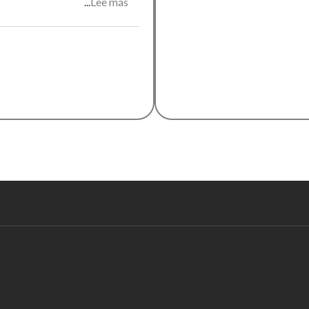
Lee más
sobre
Conversatorio
sobre
sexualidad(es)