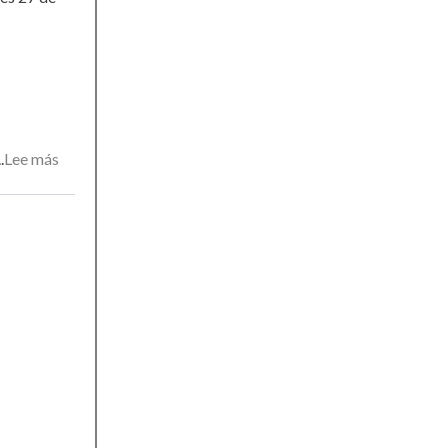
Lee más
sobre
Conversation
in
english