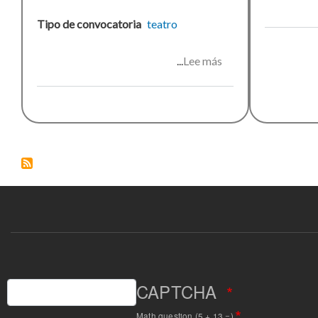
Tipo de convocatoria
teatro
Lee más
sobre
Gender
Reveal
Party
Buscar
CAPTCHA
Math question (5 + 13 =)