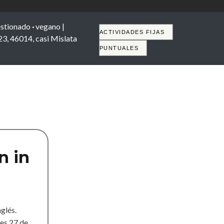
stionado
·
vegano |
Tabs
ACTIVIDADES FIJAS
 23, 46014, casi Mislata
PUNTUALES
n in
glés.
les 27 de