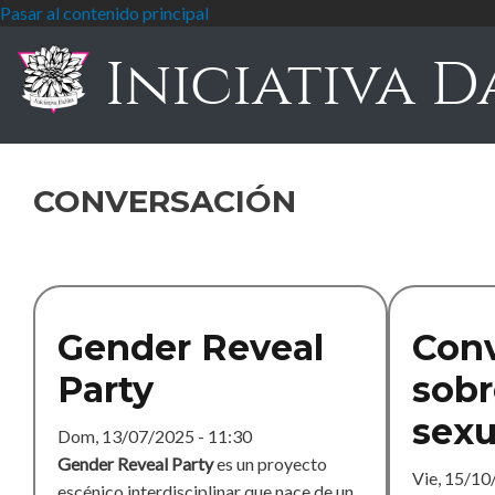
Pasar al contenido principal
Iniciativa D
conversación
Gender Reveal
Conv
Party
sobr
sexu
Dom, 13/07/2025 - 11:30
Gender Reveal Party
es un proyecto
Vie, 15/10
escénico interdisciplinar que nace de un