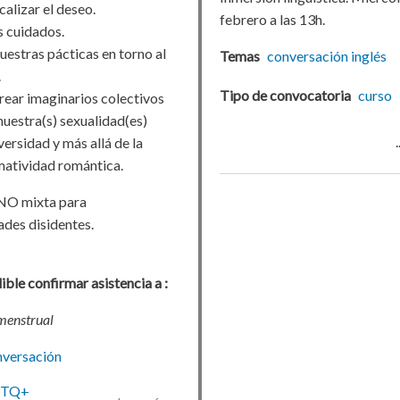
alizar el deseo.
febrero a las 13h.
s cuidados.
uestras pácticas en torno al
Temas
conversación
inglés
.
Tipo de convocatoria
curso
rear imaginarios colectivos
nuestra(s) sexualidad(es)
versidad y más allá de la
atividad romántica.
NO mixta para
ades disidentes.
ble confirmar asistencia a :
menstrual
nversación
BTQ+