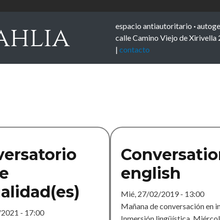
espacio antiautoritario
·
autoge
ahlia
calle Camino Viejo de Xirivella
|
contacto
ersatorio
Conversatio
e
english
alidad(es)
Mié, 27/02/2019 - 13:00
Mañana de conversación en in
/2021 - 17:00
Inmersión lingüística. Miérco