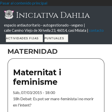
Pasar al contenido principal
Iniciativa Dahlia
espacio antiautoritario
·
autogestionado
·
vegano |
calle Camino Viejo de Xirivella 23, 46014, casi Mislata |
contacto
Tabs
ACTIVIDADES FIJAS
PUNTUALES
maternidad
Maternitat i
feminisme
Sáb, 07/03/2015 - 18:00
18h Debat: Es pot ser mare-feminista i no morir
en l'intent?