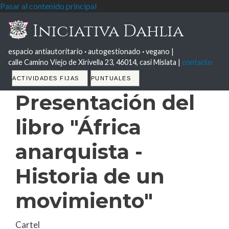
Pasar al contenido principal
Iniciativa Dahlia
espacio antiautoritario
·
autogestionado
·
vegano |
calle Camino Viejo de Xirivella 23, 46014, casi Mislata |
contacto
Tabs
ACTIVIDADES FIJAS
PUNTUALES
Presentación del
libro "África
anarquista -
Historia de un
movimiento"
Cartel