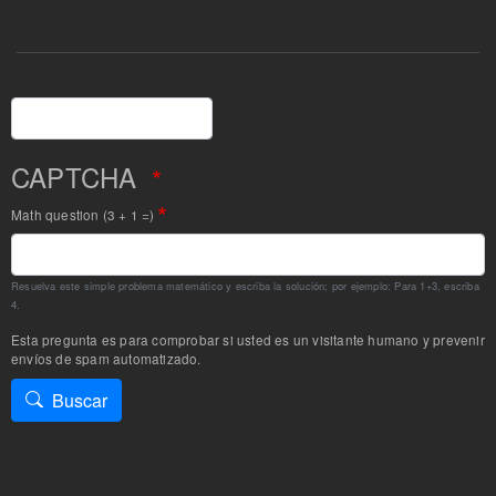
Buscar
CAPTCHA
Math question (3 + 1 =)
Resuelva este simple problema matemático y escriba la solución; por ejemplo: Para 1+3, escriba
4.
Esta pregunta es para comprobar si usted es un visitante humano y prevenir
envíos de spam automatizado.
Buscar