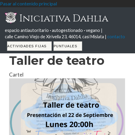
Pasar al contenido principal
Iniciativa Dahlia
espacio antiautoritario
·
autogestionado
·
vegano |
calle Camino Viejo de Xirivella 23, 46014, casi Mislata |
contacto
Tabs
ACTIVIDADES FIJAS
PUNTUALES
Taller de teatro
Cartel