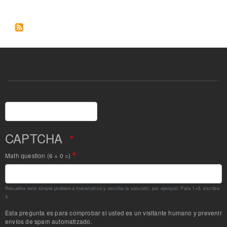
Buscar
CAPTCHA
Math question (6 + 0 =)
Resuelva este simple problema matemático y escriba la solución; por ejemplo: Para 1+3, escriba
4.
Esta pregunta es para comprobar si usted es un visitante humano y prevenir
envíos de spam automatizado.