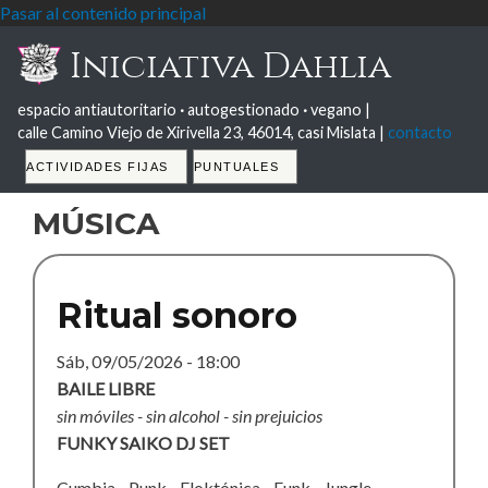
Pasar al contenido principal
Iniciativa Dahlia
espacio antiautoritario
·
autogestionado
·
vegano |
calle Camino Viejo de Xirivella 23, 46014, casi Mislata |
contacto
Tabs
ACTIVIDADES FIJAS
PUNTUALES
música
Ritual sonoro
Sáb, 09/05/2026 - 18:00
BAILE LIBRE
sin móviles - sin alcohol - sin prejuicios
FUNKY SAIKO DJ SET
Cumbia - Punk - Floktónica - Funk - Jungle -