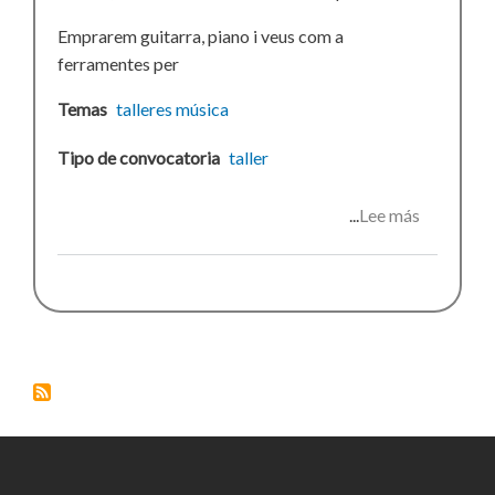
Emprarem guitarra, piano i veus com a
ferramentes per
Temas
talleres
música
Tipo de convocatoria
taller
Lee más
sobre
taller
de
música