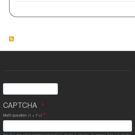
Buscar
CAPTCHA
Math question (1 + 7 =)
Resuelva este simple problema matemático y escriba la solución; por ejemplo: Para 1+3, escriba