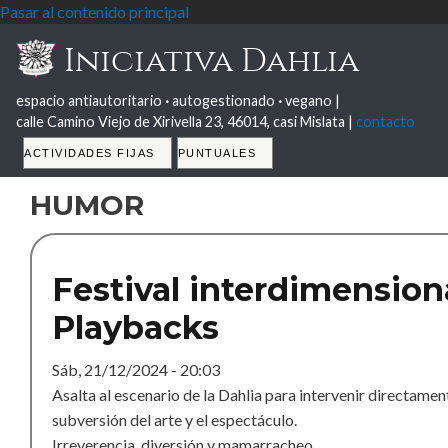
Pasar al contenido principal
Iniciativa Dahlia
espacio antiautoritario
·
autogestionado
·
vegano |
calle Camino Viejo de Xirivella 23, 46014, casi Mislata |
contacto
Tabs
ACTIVIDADES FIJAS
PUNTUALES
humor
Festival interdimension
Playbacks
Sáb, 21/12/2024 - 20:03
Asalta al escenario de la Dahlia para intervenir directament
subversión del arte y el espectáculo.
Irreverencia, diversión y mamarracheo.