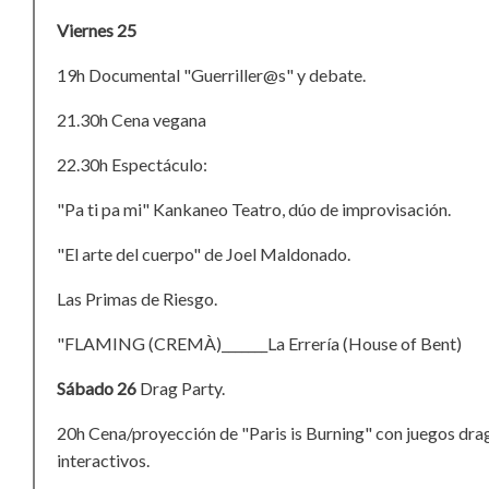
Viernes 25
19h Documental "Guerriller@s" y debate.
21.30h Cena vegana
22.30h Espectáculo:
"Pa ti pa mi" Kankaneo Teatro, dúo de improvisación.
"El arte del cuerpo" de Joel Maldonado.
Las Primas de Riesgo.
"FLAMING (CREMÀ)_______La Errería (House of Bent)
Sábado 26
Drag Party.
20h Cena/proyección de "Paris is Burning" con juegos dra
interactivos.