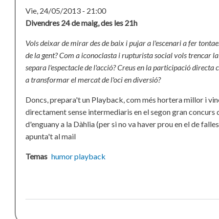
Vie, 24/05/2013 - 21:00
Divendres 24 de maig, des les 21h
Vols deixar de mirar des de baix i pujar a l'escenari a fer tonta
de la gent?
Com a iconoclasta i rupturista social vols trencar l
separa l'espectacle de l'acció?
Creus en la participació directa 
a transformar el mercat de l'oci en diversió?
Doncs, prepara't un Playback, com més hortera millor i vin
directament sense intermediaris en el segon gran concurs
d'enguany a la Dàhlia (per si no va haver prou en el de falles
apunta't al mail
Temas
humor
playback