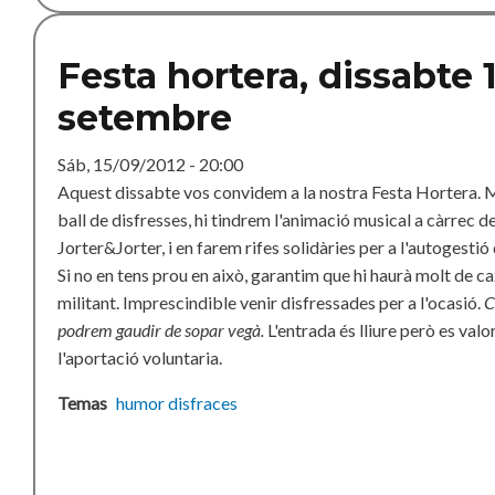
Festa hortera, dissabte 
setembre
Sáb, 15/09/2012 - 20:00
Aquest dissabte vos convidem a la nostra Festa Hortera.
ball de disfresses, hi tindrem l'animació musical a càrrec de
Jorter&Jorter, i en farem rifes solidàries per a l'autogestió 
Si no en tens prou en això, garantim que hi haurà molt de 
militant. Imprescindible venir disfressades per a l'ocasió.
C
podrem gaudir de sopar vegà.
L'entrada és lliure però es valo
l'aportació voluntaria.
Temas
humor
disfraces