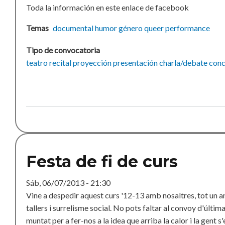
Toda la información en este enlace de facebook
Temas
documental
humor
género
queer
performance
Tipo de convocatoria
teatro
recital
proyección
presentación
charla/debate
conc
Festa de fi de curs
Sáb, 06/07/2013 - 21:30
Vine a despedir aquest curs '12-13 amb nosaltres, tot un an
tallers i surrelisme social. No pots faltar al convoy d'últi
muntat per a fer-nos a la idea que arriba la calor i la gent s'e