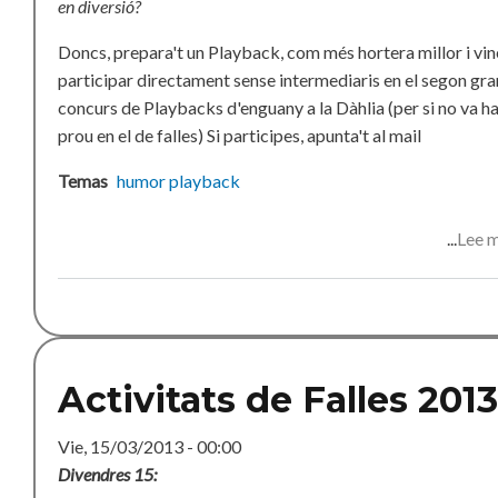
en diversió?
Doncs, prepara't un Playback, com més hortera millor i vin
participar directament sense intermediaris en el segon gra
concurs de Playbacks d'enguany a la Dàhlia (per si no va h
prou en el de falles) Si participes, apunta't al mail
Temas
humor
playback
Lee 
Activitats de Falles 2013
Vie, 15/03/2013 - 00:00
Divendres 15: