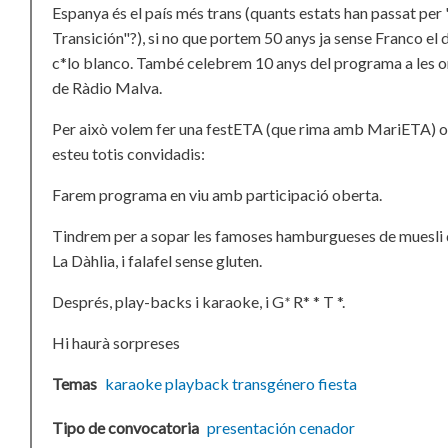
Espanya és el país més trans (quants estats han passat per 
Transición"?), si no que portem 50 anys ja sense Franco el 
c*lo blanco. També celebrem 10 anys del programa a les 
de Ràdio Malva.
Per això volem fer una festETA (que rima amb MariETA) 
esteu totis convidadis:
Farem programa en viu amb participació oberta.
Tindrem per a sopar les famoses hamburgueses de muesli
La Dàhlia, i falafel sense gluten.
Després, play-backs i karaoke, i G
*
R* * T *.
Hi haurà sorpreses
Temas
karaoke
playback
transgénero
fiesta
Tipo de convocatoria
presentación
cenador