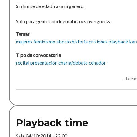
Sin límite de edad, raza ni género.
Solo para gente antidogmática y sinvergüenza.
Temas
mujeres
feminismo
aborto
historia
prisiones
playback
kar
Tipo de convocatoria
recital
presentación
charla/debate
cenador
Lee 
Playback time
Sáb, 04/10/2014 - 22:00