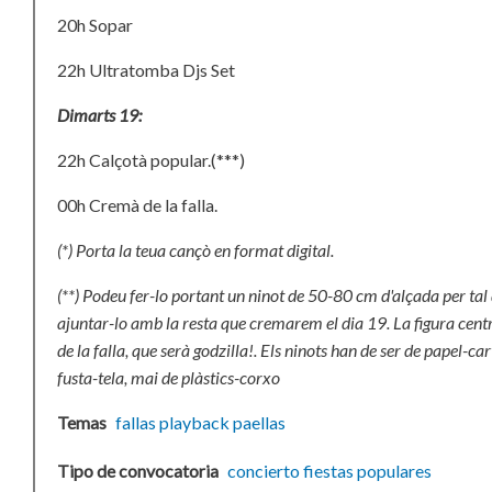
20h Sopar
22h Ultratomba Djs Set
Dimarts 19:
22h Calçotà popular.(***)
00h Cremà de la falla.
(*) Porta la teua cançò en format digital.
(
**) Podeu fer-lo portant un ninot de 50-80 cm d'alçada per tal
ajuntar-lo amb la resta que cremarem el dia 19. La figura cent
de la falla, que serà godzilla!.
Els ninots han de ser de papel-car
fusta-tela, mai de plàstics-corxo
Temas
fallas
playback
paellas
Tipo de convocatoria
concierto
fiestas populares