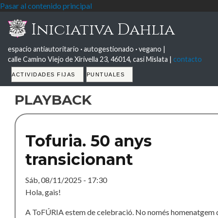
Pasar al contenido principal
Iniciativa Dahlia
espacio antiautoritario
·
autogestionado
·
vegano |
calle Camino Viejo de Xirivella 23, 46014, casi Mislata |
contacto
Tabs
ACTIVIDADES FIJAS
PUNTUALES
playback
Tofuria. 50 anys
transicionant
Sáb, 08/11/2025 - 17:30
Hola, gais!
A ToFÚRIA estem de celebració. No només homenatgem 