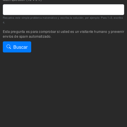
Resuelva este simple problema matemático y escriba la solución; por ejemplo: Para 1+3, escriba
4.
Esta pregunta es para comprobar si usted es un visitante humano y prevenir
envíos de spam automatizado.
Buscar