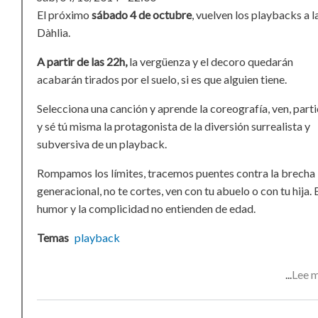
El próximo
sábado 4 de octubre
, vuelven los playbacks a l
Dàhlia.
A partir de las 22h,
la vergüenza y el decoro quedarán
acabarán tirados por el suelo, si es que alguien tiene.
Selecciona una canción y aprende la coreografía, ven, part
y sé tú misma la protagonista de la diversión surrealista y
subversiva de un playback.
Rompamos los límites, tracemos puentes contra la brecha
generacional, no te cortes, ven con tu abuelo o con tu hija. 
humor y la complicidad no entienden de edad.
Temas
playback
Lee 