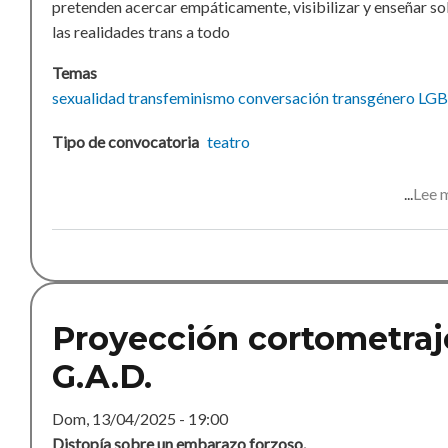
pretenden acercar empáticamente, visibilizar y enseñar s
las realidades trans a todo
Temas
sexualidad
transfeminismo
conversación
transgénero
LG
Tipo de convocatoria
teatro
Lee 
Proyección cortometraj
G.A.D.
Dom, 13/04/2025 - 19:00
Distopía sobre un embarazo forzoso.