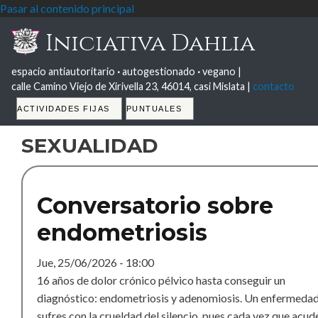
Pasar al contenido principal
Iniciativa Dahlia
espacio antiautoritario
·
autogestionado
·
vegano |
calle Camino Viejo de Xirivella 23, 46014, casi Mislata |
contacto
Tabs
ACTIVIDADES FIJAS
PUNTUALES
sexualidad
Conversatorio sobre
endometriosis
Jue, 25/06/2026 - 18:00
16 años de dolor crónico pélvico hasta conseguir un
diagnóstico: endometriosis y adenomiosis. Un enfermeda
sufres con la crueldad del silencio, pues cada vez que acud