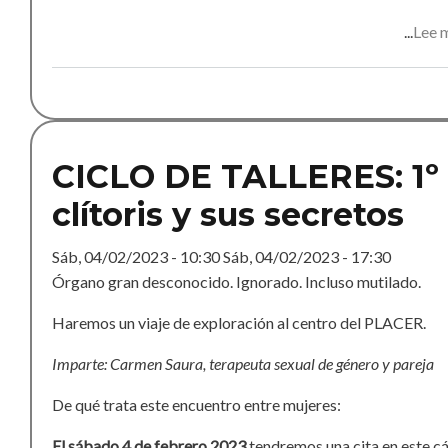
Lee 
CICLO DE TALLERES: 1º 
clítoris y sus secretos
Sáb, 04/02/2023 - 10:30
Sáb, 04/02/2023 - 17:30
Órgano gran desconocido. Ignorado. Incluso mutilado.
Haremos un viaje de exploración al centro del PLACER.
Imparte: Carmen Saura, terapeuta sexual de género y pareja
De qué trata este encuentro entre mujeres:
El sábado 4 de febrero 2023
tendremos una cita en este cá