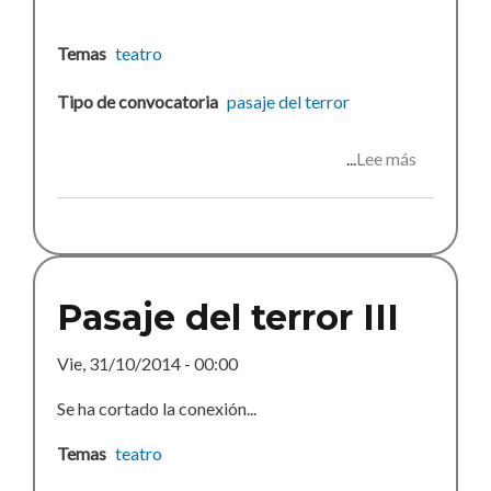
Temas
teatro
Tipo de convocatoria
pasaje del terror
Lee más
sobre
Pasaje
del
terror
2015
Pasaje del terror III
Vie, 31/10/2014 - 00:00
Se ha cortado la conexión...
Temas
teatro