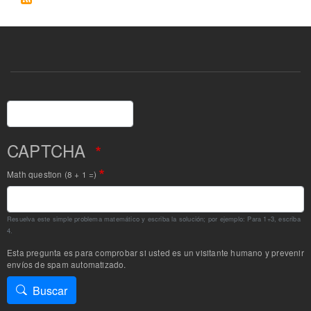
Buscar
CAPTCHA
Math question (8 + 1 =)
Resuelva este simple problema matemático y escriba la solución; por ejemplo: Para 1+3, escriba
4.
Esta pregunta es para comprobar si usted es un visitante humano y prevenir
envíos de spam automatizado.
Buscar