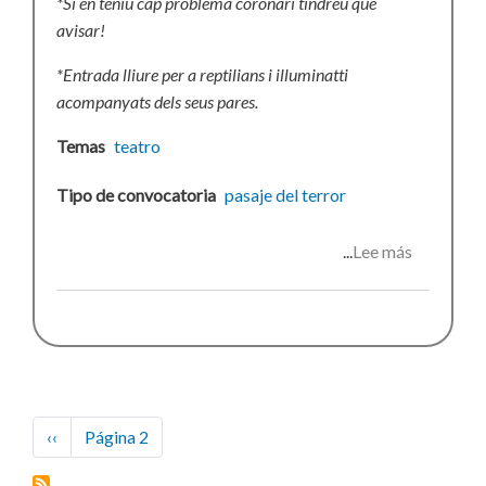
*Si en teniu cap problema coronari tindreu que
avisar!
*Entrada lliure per a reptilians i illuminatti
acompanyats dels seus pares.
Temas
teatro
Tipo de convocatoria
pasaje del terror
Lee más
sobre
Nit
de
Morts
2012
Paginación
Página
‹‹
Página 2
anterior