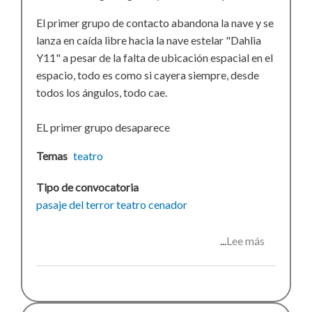
El primer grupo de contacto abandona la nave y se
lanza en caída libre hacia la nave estelar "Dahlia
Y11" a pesar de la falta de ubicación espacial en el
espacio, todo es como si cayera siempre, desde
todos los ángulos, todo cae.
EL primer grupo desaparece
Temas
teatro
Tipo de convocatoria
pasaje del terror
teatro
cenador
Lee más
sobre
Pasaje
del
terror
II