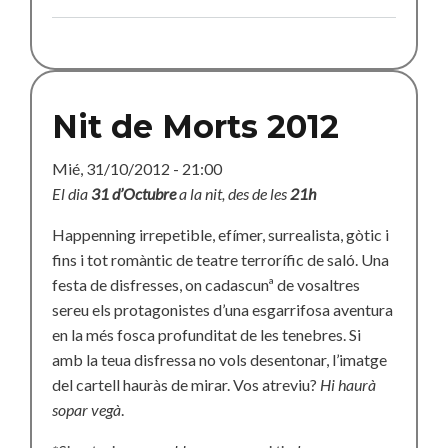
X
Nit
de
Morts
Nit de Morts 2012
Mié, 31/10/2012 - 21:00
El dia
31 d’Octubre
a la nit, des de les
21h
Happenning irrepetible, efímer, surrealista, gòtic i
fins i tot romàntic de teatre terrorífic de saló. Una
festa de disfresses, on cadascunª de vosaltres
sereu els protagonistes d’una esgarrifosa aventura
en la més fosca profunditat de les tenebres. Si
amb la teua disfressa no vols desentonar, l’imatge
del cartell hauràs de mirar. Vos atreviu?
Hi haurà
sopar vegà
.