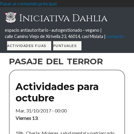
Pasar al contenido principal
Iniciativa Dahlia
espacio antiautoritario
·
autogestionado
·
vegano |
calle Camino Viejo de Xirivella 23, 46014, casi Mislata |
contacto
Tabs
ACTIVIDADES FIJAS
PUNTUALES
pasaje del terror
Actividades para
octubre
Mar, 31/10/2017 - 00:00
Viernes 13
:
18h. Charla: Mujeres, salud mental y patriarcado