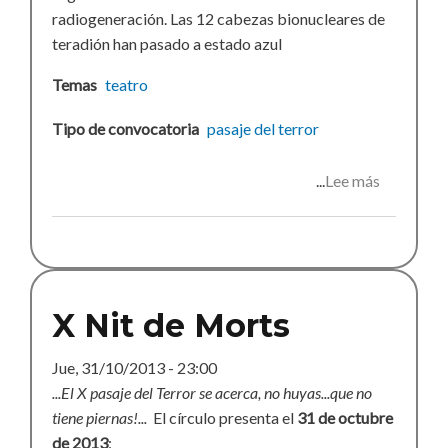
radiogeneración. Las 12 cabezas bionucleares de
teradión han pasado a estado azul
Temas
teatro
Tipo de convocatoria
pasaje del terror
Lee más
sobre
Pasaje
del
terror
X Nit de Morts
Jue, 31/10/2013 - 23:00
...El X pasaje del Terror se acerca, no huyas...que no
tiene piernas!...
El círculo presenta el
31 de octubre
de 2013
: