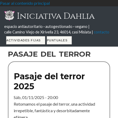
Pasar al contenido principal
Iniciativa Dahlia
espacio antiautoritario
·
autogestionado
·
vegano |
calle Camino Viejo de Xirivella 23, 46014, casi Mislata |
contacto
Tabs
ACTIVIDADES FIJAS
PUNTUALES
pasaje del terror
Pasaje del terror
2025
Sáb, 01/11/2025 - 20:00
Retomamos el pasaje del terror, una actividad
irrepetible, fantástica y desorbitadamente
efímera.