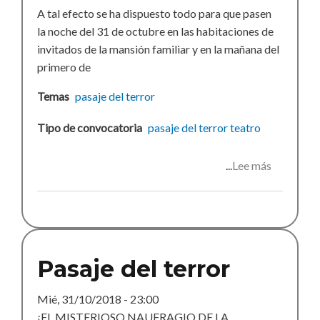
A tal efecto se ha dispuesto todo para que pasen
la noche del 31 de octubre en las habitaciones de
invitados de la mansión familiar y en la mañana del
primero de
Temas
pasaje del terror
Tipo de convocatoria
pasaje del terror
teatro
Lee más
sobre
Pasaje
del
terror
2019
Pasaje del terror
Mié, 31/10/2018 - 23:00
¡EL MISTERIOSO NAUFRAGIO DE LA