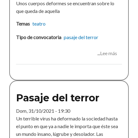
Unos cuerpos deformes se encuentran sobre lo
que queda de aquella
Temas
teatro
Tipo de convocatoria
pasaje del terror
Lee más
sobre
Pasaje
del
terror
2021
Pasaje del terror
Dom, 31/10/2021 - 19:30
Un terrible virus ha deformado la sociedad hasta
el punto en que ya a nadie le importa que éste sea
un mundo insano, lúgrube y desolador. Las