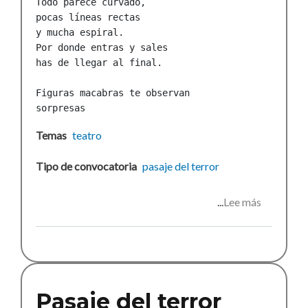
Todo parece curvado,

pocas líneas rectas 

y mucha espiral.

Por donde entras y sales

has de llegar al final.

Figuras macabras te observan

sorpresas
Temas
teatro
Tipo de convocatoria
pasaje del terror
Lee más
sobre
SUSPEN
Pasaje
del
terror
2024
Pasaje del terror