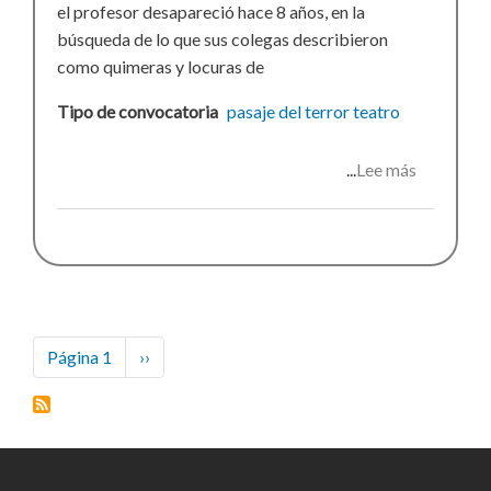
el profesor desapareció hace 8 años, en la
búsqueda de lo que sus colegas describieron
como quimeras y locuras de
Tipo de convocatoria
pasaje del terror
teatro
Lee más
sobre
Pasaje
del
terror
Paginación
Página 1
Siguiente
››
página