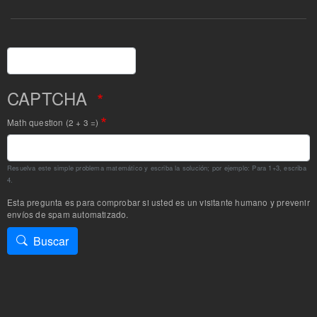
Buscar
CAPTCHA
Math question (2 + 3 =)
Resuelva este simple problema matemático y escriba la solución; por ejemplo: Para 1+3, escriba
4.
Esta pregunta es para comprobar si usted es un visitante humano y prevenir
envíos de spam automatizado.
Buscar