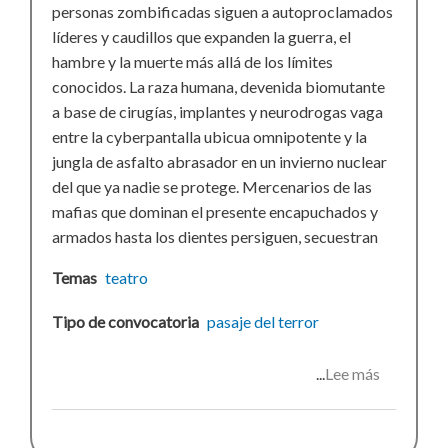
personas zombificadas siguen a autoproclamados
líderes y caudillos que expanden la guerra, el
hambre y la muerte más allá de los límites
conocidos. La raza humana, devenida biomutante
a base de cirugías, implantes y neurodrogas vaga
entre la cyberpantalla ubicua omnipotente y la
jungla de asfalto abrasador en un invierno nuclear
del que ya nadie se protege. Mercenarios de las
mafias que dominan el presente encapuchados y
armados hasta los dientes persiguen, secuestran
Temas
teatro
Tipo de convocatoria
pasaje del terror
Lee más
sobre
Pasaje
del