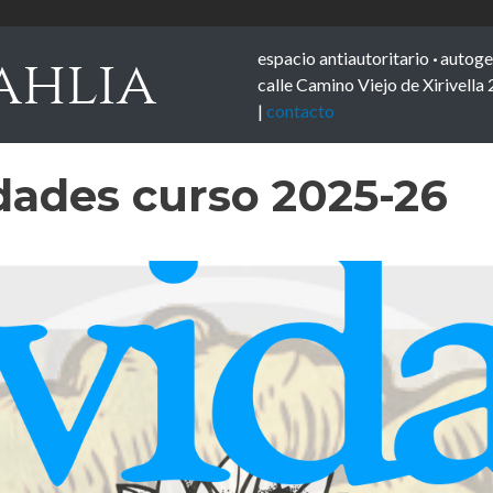
espacio antiautoritario
·
autoge
ahlia
calle Camino Viejo de Xirivella 
|
contacto
dades curso 2025-26