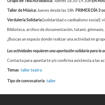
Grupo de Tela Acrobática:
Jueves 18.30-19.30h
EN MA
Taller de Música:
Jueves desde las 18h
PRIMER DÍA 3 o
Verdulería Solidaria
[solidaridad o canibalismo social]: v
Biblioteca, archivo de documentación, tatami, gimnasio, 
¿Buscas un espacio donde realizar una actividad en grup
Las actividades requieren una aportación solidaria para la a
Contacta para apuntarte y/o confirma asistencia a las act
Temas
taller
teatro
Tipo de convocatoria
taller